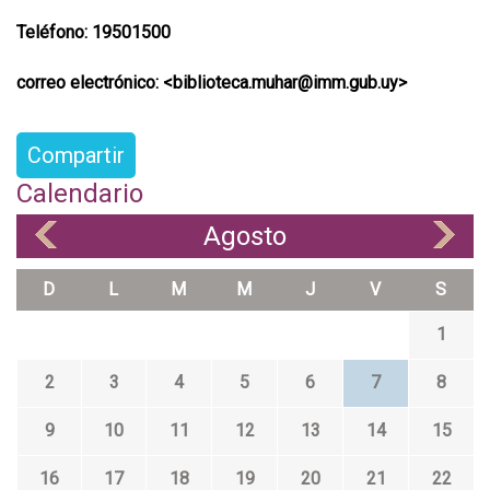
T
eléfono: 19501500
correo electrónico: <biblioteca.muhar@imm.gub.uy>
Compartir
Calendario
Agosto
«
»
D
L
M
M
J
V
S
1
2
3
4
5
6
7
8
9
10
11
12
13
14
15
16
17
18
19
20
21
22