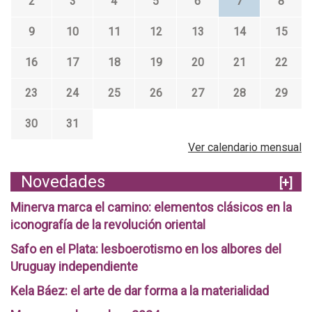
2
3
4
5
6
7
8
9
10
11
12
13
14
15
16
17
18
19
20
21
22
23
24
25
26
27
28
29
30
31
Ver calendario mensual
Novedades
[+]
Minerva marca el camino: elementos clásicos en la
iconografía de la revolución oriental
Safo en el Plata: lesboerotismo en los albores del
Uruguay independiente
Kela Báez: el arte de dar forma a la materialidad