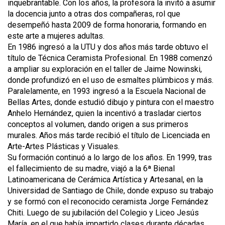
inquebrantable. Con los años, la profesora la invitó a asumir
la docencia junto a otras dos compañeras, rol que
desempeñó hasta 2009 de forma honoraria, formando en
este arte a mujeres adultas.
En 1986 ingresó a la UTU y dos años más tarde obtuvo el
título de Técnica Ceramista Profesional. En 1988 comenzó
a ampliar su exploración en el taller de Jaime Nowinski,
donde profundizó en el uso de esmaltes plúmbicos y más.
Paralelamente, en 1993 ingresó a la Escuela Nacional de
Bellas Artes, donde estudió dibujo y pintura con el maestro
Anhelo Hernández, quien la incentivó a trasladar ciertos
conceptos al volumen, dando origen a sus primeros
murales. Años más tarde recibió el título de Licenciada en
Arte-Artes Plásticas y Visuales.
Su formación continuó a lo largo de los años. En 1999, tras
el fallecimiento de su madre, viajó a la 6ª Bienal
Latinoamericana de Cerámica Artística y Artesanal, en la
Universidad de Santiago de Chile, donde expuso su trabajo
y se formó con el reconocido ceramista Jorge Fernández
Chiti. Luego de su jubilación del Colegio y Liceo Jesús
María, en el que había impartido clases durante décadas,