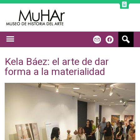
Jump to navigation
B
m
f
u
s
c
Kela Báez: el arte de dar
a
forma a la materialidad
r