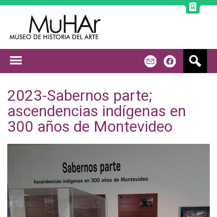
Jump to navigation
B
m
f
u
s
c
2023-Sabernos parte;
a
ascendencias indígenas en
r
300 años de Montevideo