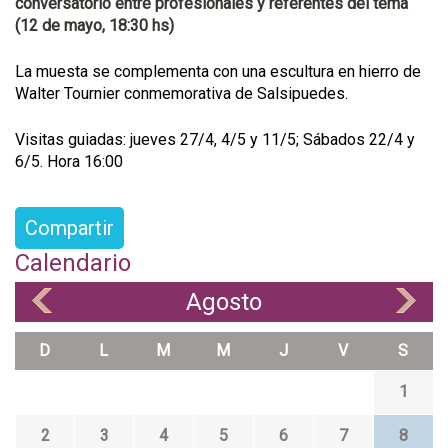
conversatorio entre profesionales y referentes del tema
(12 de mayo, 18:30 hs)
La muesta se complementa con una escultura en hierro de
Walter Tournier conmemorativa de Salsipuedes.
Visitas guiadas: jueves 27/4, 4/5 y 11/5; Sábados 22/4 y
6/5. Hora 16:00
Compartir
Calendario
Agosto
«
»
D
L
M
M
J
V
S
1
2
3
4
5
6
7
8