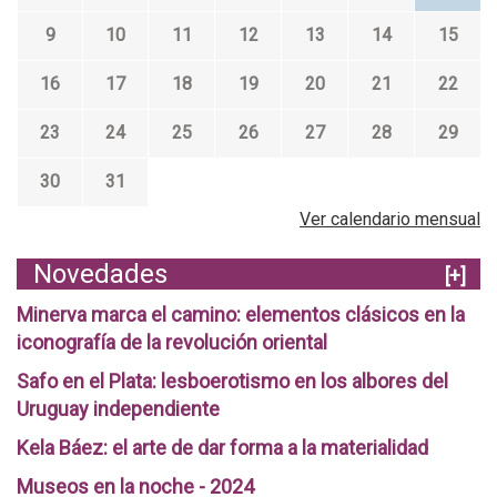
9
10
11
12
13
14
15
16
17
18
19
20
21
22
23
24
25
26
27
28
29
30
31
Ver calendario mensual
Novedades
[+]
Minerva marca el camino: elementos clásicos en la
iconografía de la revolución oriental
Safo en el Plata: lesboerotismo en los albores del
Uruguay independiente
Kela Báez: el arte de dar forma a la materialidad
Museos en la noche - 2024