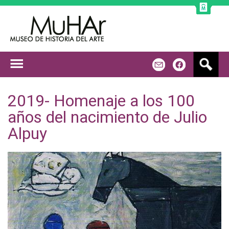
Jump to navigation
B
m
f
u
s
c
2019- Homenaje a los 100
a
años del nacimiento de Julio
r
Alpuy