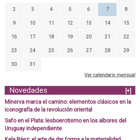
2
3
4
5
6
7
8
9
10
11
12
13
14
15
16
17
18
19
20
21
22
23
24
25
26
27
28
29
30
31
Ver calendario mensual
Novedades
[+]
Minerva marca el camino: elementos clásicos en la
iconografía de la revolución oriental
Safo en el Plata: lesboerotismo en los albores del
Uruguay independiente
Kela Báez: el arte de dar forma a la materialidad