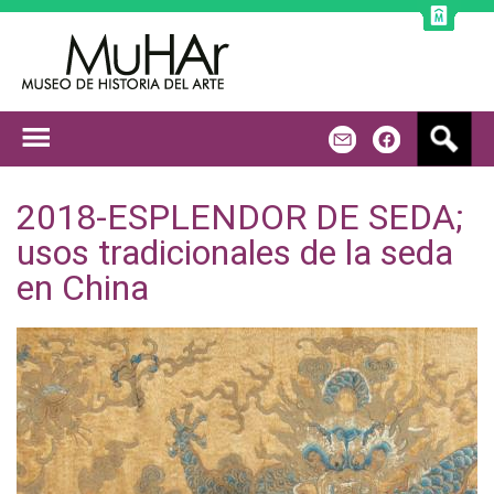
Jump to navigation
B
m
f
u
s
c
2018-ESPLENDOR DE SEDA;
a
usos tradicionales de la seda
r
en China