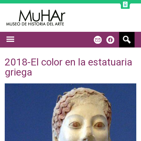
Jump to navigation
B
m
f
u
s
c
2018-El color en la estatuaria
a
griega
r