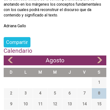
anotando en los márgenes los conceptos fundamentales
con los cuales podrá reconstruir el discurso que da
contenido y significado al texto.
Adriana Gallo
Compartir
Calendario
Agosto
«
»
D
L
M
M
J
V
S
1
2
3
4
5
6
7
8
9
10
11
12
13
14
15