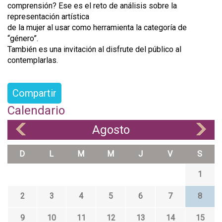
comprensión? Ese es el reto de análisis sobre la
representación artística
de la mujer al usar como herramienta la categoría de
“género”.
También es una invitación al disfrute del público al
contemplarlas.
Compartir
Calendario
Agosto
«
»
D
L
M
M
J
V
S
1
2
3
4
5
6
7
8
9
10
11
12
13
14
15