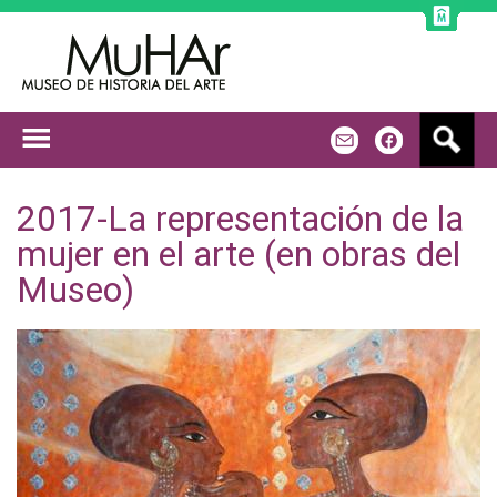
Jump to navigation
B
m
f
u
s
c
2017-La representación de la
a
mujer en el arte (en obras del
r
Museo)