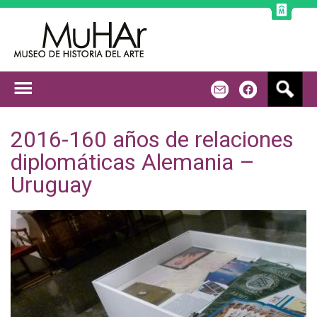
Jump to navigation
B
m
f
u
s
c
2016-160 años de relaciones
a
diplomáticas Alemania –
r
Uruguay