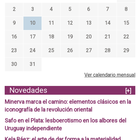
2
3
4
5
6
7
8
9
10
11
12
13
14
15
16
17
18
19
20
21
22
23
24
25
26
27
28
29
30
31
Ver calendario mensual
Novedades
[+]
Minerva marca el camino: elementos clásicos en la
iconografía de la revolución oriental
Safo en el Plata: lesboerotismo en los albores del
Uruguay independiente
Kela Báez: el arte de dar forma a la materialidad