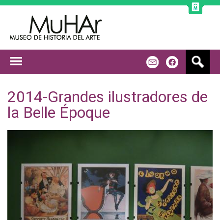
Jump to navigation
B
m
f
u
s
c
2014-Grandes ilustradores de
a
la Belle Époque
r