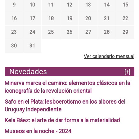
9
10
11
12
13
14
15
16
17
18
19
20
21
22
23
24
25
26
27
28
29
30
31
Ver calendario mensual
Novedades
[+]
Minerva marca el camino: elementos clásicos en la
iconografía de la revolución oriental
Safo en el Plata: lesboerotismo en los albores del
Uruguay independiente
Kela Báez: el arte de dar forma a la materialidad
Museos en la noche - 2024