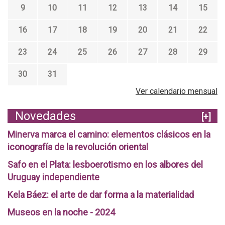
9
10
11
12
13
14
15
16
17
18
19
20
21
22
23
24
25
26
27
28
29
30
31
Ver calendario mensual
Novedades
[+]
Minerva marca el camino: elementos clásicos en la
iconografía de la revolución oriental
Safo en el Plata: lesboerotismo en los albores del
Uruguay independiente
Kela Báez: el arte de dar forma a la materialidad
Museos en la noche - 2024