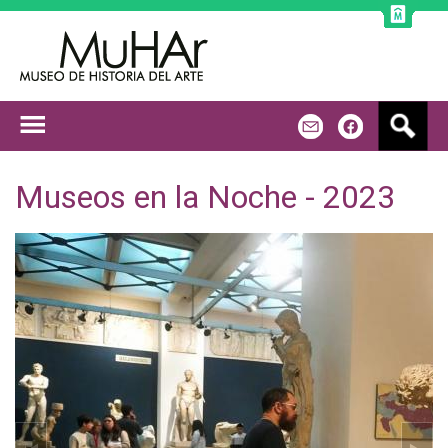
Jump to navigation
B
m
f
u
s
c
Museos en la Noche - 2023
a
r