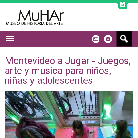
Jump to navigation
B
m
f
u
s
c
Montevideo a Jugar - Juegos,
a
arte y música para niños,
r
niñas y adolescentes