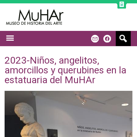
Jump to navigation
B
m
f
u
s
c
2023-Niños, angelitos,
a
amorcillos y querubines en la
r
estatuaria del MuHAr