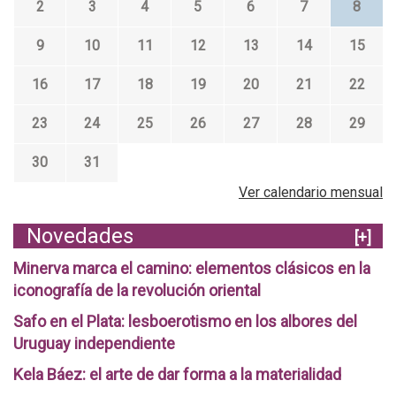
2
3
4
5
6
7
8
9
10
11
12
13
14
15
16
17
18
19
20
21
22
23
24
25
26
27
28
29
30
31
Ver calendario mensual
Novedades
[+]
Minerva marca el camino: elementos clásicos en la
iconografía de la revolución oriental
Safo en el Plata: lesboerotismo en los albores del
Uruguay independiente
Kela Báez: el arte de dar forma a la materialidad